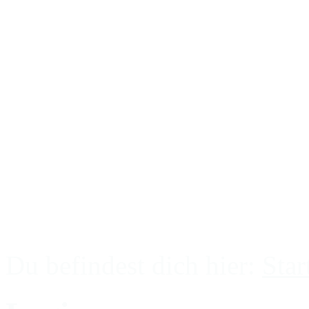
Pendeln
Channeln
Die 12 Chackren
Edelsteinheilung
Meteoritenheilung
Kristallenergieheilung
Erdheiler
Tierkommunikation
Du befindest dich hier:
Star