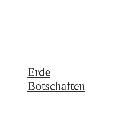
Meine Galerie - My galle
Meine Videos - My Vide
Gruppen - groups
Reiki
Archiv
Erde
Botschaften
Die 8 Kristallstrukturen
Die 8 Lebensstrukturen
Kartenlegen