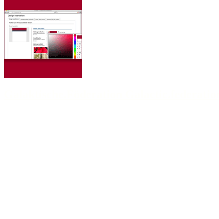
Galaktische.Föderation Galactic.federatio