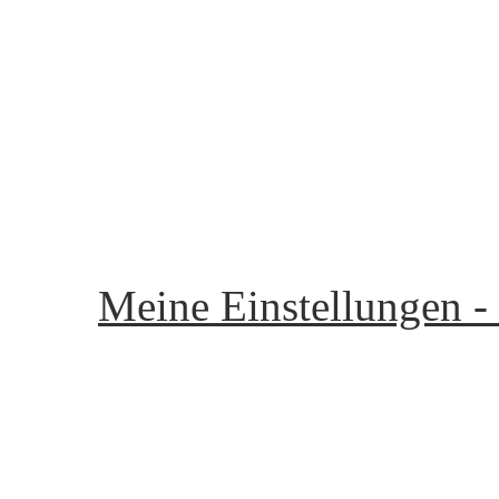
Unsere Community - Ou
Startseite - start page
Flirten - to flirt
Chatraum - Chat room
Meine Seite - my page
Meine Einstellungen -
Mein Gästebuch - My Gu
Postfach - P.O. Box
Mitglieder - Members