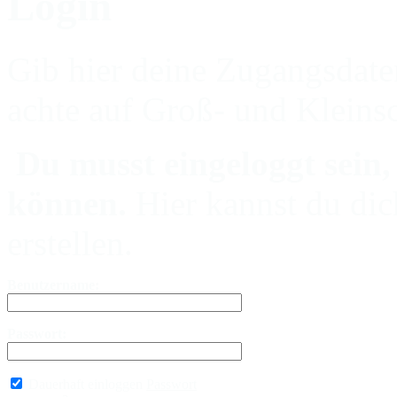
Login
Gib hier deine Zugangsdate
achte auf Groß- und Kleins
Du musst eingeloggt sein,
können.
Hier kannst du dic
erstellen.
Benutzername:
Passwort:
Dauerhaft einloggen
Passwort