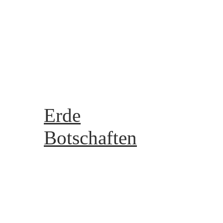
Meine Galerie - My galle
Meine Videos - My Vide
Gruppen - groups
Reiki
Archiv
Erde
Botschaften
Die 8 Kristallstrukturen
Die 8 Lebensstrukturen
Kartenlegen