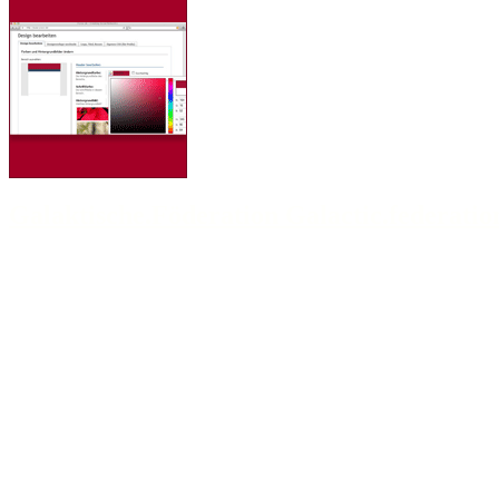
Galaktische.Föderation Galactic.federatio