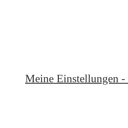
Unsere Community - Ou
Startseite - start page
Flirten - to flirt
Chatraum - Chat room
Meine Seite - my page
Meine Einstellungen -
Mein Gästebuch - My Gu
Postfach - P.O. Box
Mitglieder - Members