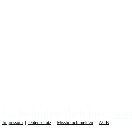
Pendeln
Channeln
Die 12 Chackren
Edelsteinheilung
Meteoritenheilung
Kristallenergieheilung
Erdheiler
Tierkommunikation
Du befindest dich hier:
Star
Impressum
|
Datenschutz
|
Missbrauch melden
|
AGB