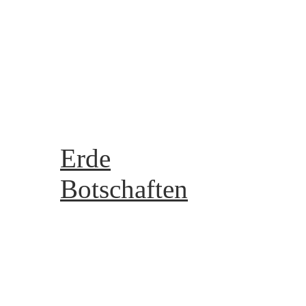
Meine Galerie - My galle
Meine Videos - My Vide
Gruppen - groups
Reiki
Archiv
Erde
Botschaften
Die 8 Kristallstrukturen
Die 8 Lebensstrukturen
Kartenlegen