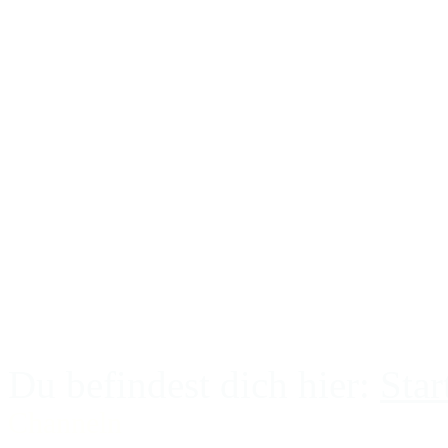
Pendeln
Channeln
Die 12 Chackren
Edelsteinheilung
Meteoritenheilung
Kristallenergieheilung
Erdheiler
Tierkommunikation
Du befindest dich hier:
Star
Channeln