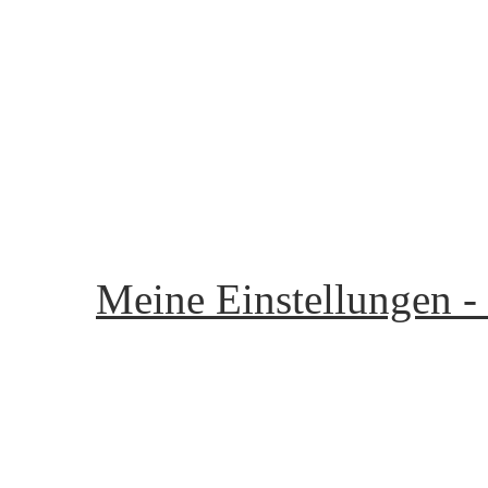
Unsere Community - Ou
Startseite - start page
Flirten - to flirt
Chatraum - Chat room
Meine Seite - my page
Meine Einstellungen -
Mein Gästebuch - My Gu
Postfach - P.O. Box
Mitglieder - Members