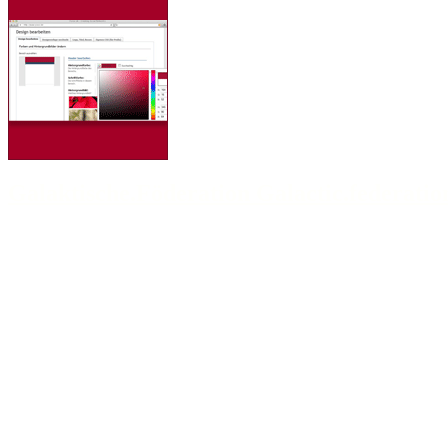
Galaktische.Föderation Galactic.federatio