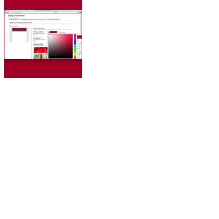
Galaktische.Föderation Galactic.federatio