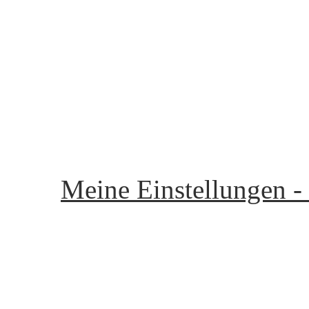
Unsere Community - Ou
Startseite - start page
Flirten - to flirt
Chatraum - Chat room
Meine Seite - my page
Meine Einstellungen -
Mein Gästebuch - My Gu
Postfach - P.O. Box
Mitglieder - Members