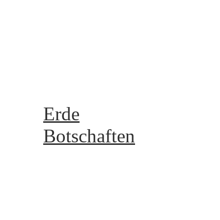
Meine Galerie - My galle
Meine Videos - My Vide
Gruppen - groups
Reiki
Archiv
Erde
Botschaften
Die 8 Kristallstrukturen
Die 8 Lebensstrukturen
Kartenlegen