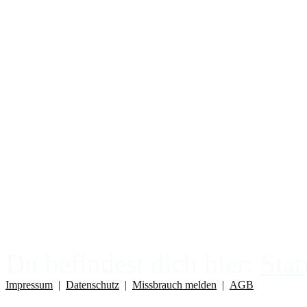
Pendeln
Channeln
Die 12 Chackren
Edelsteinheilung
Meteoritenheilung
Kristallenergieheilung
Erdheiler
Tierkommunikation
Du befindest dich hier:
Star
Impressum
|
Datenschutz
|
Missbrauch melden
|
AGB